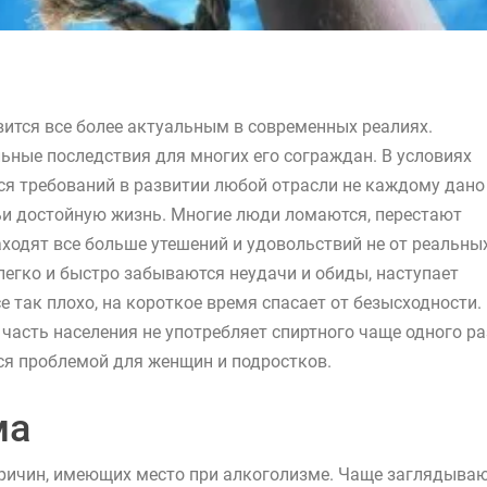
вится все более актуальным в современных реалиях.
ьные последствия для многих его сограждан. В условиях
я требований в развитии любой отрасли не каждому дано
мьи достойную жизнь. Многие люди ломаются, перестают
аходят все больше утешений и удовольствий не от реальны
 легко и быстро забываются неудачи и обиды, наступает
е так плохо, на короткое время спасает от безысходности.
часть населения не употребляет спиртного чаще одного ра
ится проблемой для женщин и подростков.
ма
ричин, имеющих место при алкоголизме. Чаще заглядываю