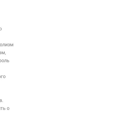
о
голизм
зм,
роль
ого
в.
ть о