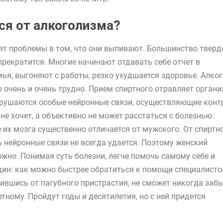
ся от алкоголизма?
ят проблемы в том, что они выпивают. Большинство тверд
 прекратится. Многие начинают отдавать себе отчет в
мья, выгоняют с работы, резко ухудшается здоровье. Алко
 очень и очень трудно. Прием спиртного отравляет органи
зрушаются особые нейронные связи, осуществляющие конт
не хочет, а объективно не может расстаться с болезнью.
их мозга существенно отличается от мужского. От спиртн
 нейронные связи не всегда удается. Поэтому женский
жно. Понимая суть болезни, легче помочь самому себе и
дин: как можно быстрее обратиться к помощи специалисто
ившись от пагубного пристрастия, не сможет никогда забы
ртному. Пройдут годы и десятилетия, но с ней придется