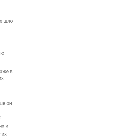
не шло
ью
аже в
их
ше он
с
ых и
гих