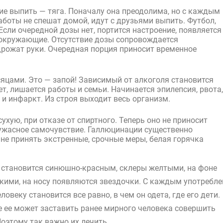
ие выпить — тяга. Поначалу она преодолима, но с каждым
аботы не спешат домой, идут с друзьями выпить. Футбол,
сли очередной дозы нет, портится настроение, появляется
 окружающие. Отсутствие дозы сопровождается
дрожат руки. Очередная порция приносит временное
яцами. Это — запой! Зависимый от алкоголя становится
, лишается работы и семьи. Начинается эпилепсия, рвота,
 и инфаркт. Из строя выходит весь организм.
сухую, при отказе от спиртного. Теперь оно не приносит
 ужасное самочувствие. Галлюцинации существенно
не принять экстренные, срочные меры, белая горячка
 становится синюшно-красным, склеры желтыми, на фоне
нкими, на носу появляются звездочки. С каждым употребл
овеку становится все равно, в чем он одета, где его дети.
е ее может заставить ранее мирного человека совершить
Поэтому так важно их лечить.