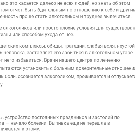
ако это касается далеко не всех людей, но знать об этом
этом отчет, быть бдительным по отношению к себе и други
нность проще стать алкоголиком и труднее вылечиться.
е алкоголиков или просто плохие условия для существова
зни или способом ухода от нее.
етские комплексы, обиды, трагедии, слабая воля, неусто
ь человека, заставляет его забыться в алкогольном угаре.
 него избавиться. Врачи нашего центра по лечению
 пытаются установить с больным доверительные отношения
к боли, осознается алкоголиком, проживается и отпускает
зу.
, устройство постоянных праздников и застолий по
а — начало болезни. Выпивка еще не перешла в
ижается к этому.