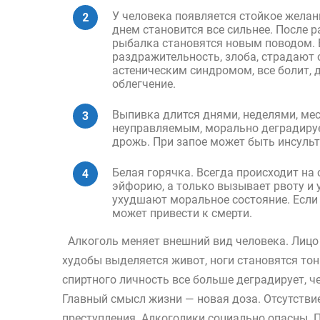
У человека появляется стойкое желан
днем становится все сильнее. После р
рыбалка становятся новым поводом. Е
раздражительность, злоба, страдают
астеническим синдромом, все болит, 
облегчение.
Выпивка длится днями, неделями, мес
неуправляемым, морально деградирует
дрожь. При запое может быть инсульт
Белая горячка. Всегда происходит на 
эйфорию, а только вызывает рвоту и
ухудшают моральное состояние. Если 
может привести к смерти.
Алкоголь меняет внешний вид человека. Лицо
худобы выделяется живот, ноги становятся то
спиртного личность все больше деградирует, чел
Главный смысл жизни — новая доза. Отсутстви
преступления. Алкоголики социально опасны. 