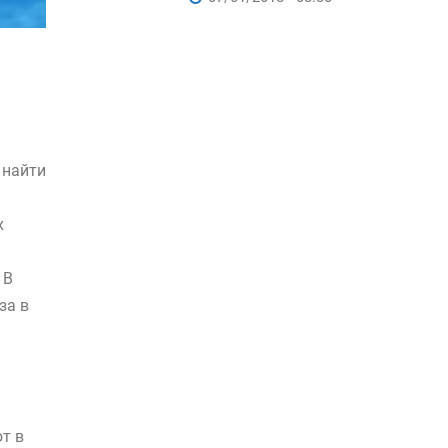
 найти
х
 В
за в
т в