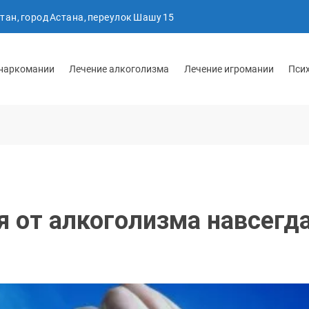
тан, город Астана, переулок Шашу 15
 наркомании
Лечение алкоголизма
Лечение игромании
Пси
я от алкоголизма навсегд