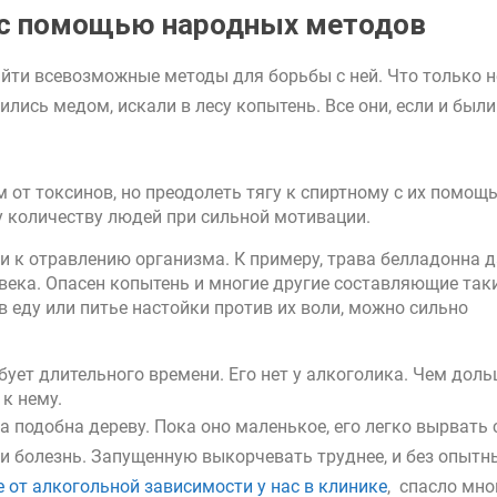
 с помощью народных методов
айти всевозможные методы для борьбы с ней. Что только 
чились медом, искали в лесу копытень. Все они, если и были
?
 от токсинов, но преодолеть тягу к спиртному с их помощ
му количеству людей при сильной мотивации.
 к отравлению организма. К примеру, трава белладонна д
века. Опасен копытень и многие другие составляющие так
 еду или питье настойки против их воли, можно сильно
бует длительного времени. Его нет у алкоголика. Чем доль
 к нему.
а подобна дереву. Пока оно маленькое, его легко вырвать 
и болезнь. Запущенную выкорчевать труднее, и без опытн
 от алкогольной зависимости у нас в клинике
, спасло мно