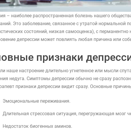
ия – наиболее распространенная болезнь нашего общества
аний. Это заболевание, связанное с утратой нормальной 
стических состояний, низкая самооценка), с перманентно
овение депрессии может повлиять любая причина или соб
овные признаки депресс
ли наше настроение длительно угнетенное или мысли спута
ния недуга. Симптомы депрессии обычно не сразу распоз
рапевт признаки депрессии видит сразу. Основные причин
Эмоциональные переживания.
Длительная стрессовая ситуация, перегружающая мозг ч
Недостаток биогенных аминов.