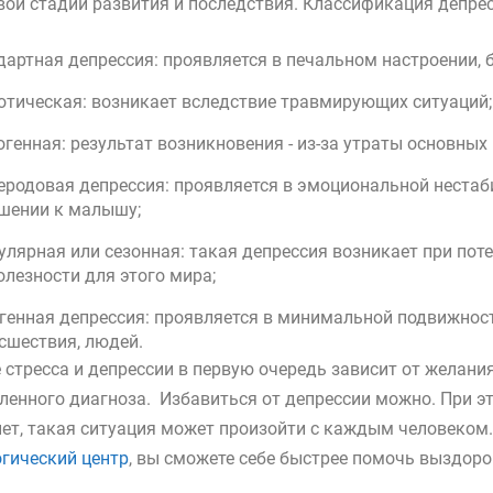
вои стадии развития и последствия. Классификация депрес
дартная депрессия: проявляется в печальном настроении, 
отическая: возникает вследствие травмирующих ситуаций;
огенная: результат возникновения - из-за утраты основных
еродовая депрессия: проявляется в эмоциональной нестаб
шении к малышу;
улярная или сезонная: такая депрессия возникает при пот
олезности для этого мира;
генная депрессия: проявляется в минимальной подвижнос
сшествия, людей.
 стресса и депрессии в первую очередь зависит от желания
ленного диагноза. Избавиться от депрессии можно. При эт
нет, такая ситуация может произойти с каждым человеком
гический центр
, вы сможете себе быстрее помочь выздоро