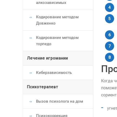
алкозависимых
Кодирование методом
Довженко
Кодирование методом
торпедо
Лечение игромании
Про
Киберзависимость
Когда ч
Психотерапевт
поможет
сориент
Вызов психолога на дом
угне
Психокоррекция