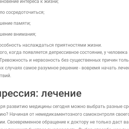
зновение интереса к жизни;
ло сосредоточиться;
шение памяти;
шение внимания;
особность наслаждаться приятностями жизни.
ого, когда появляется депрессивное состояние, у человека
 Тревожность и нервозность без существенных причин толь
х случаях самое разумное решение - вовремя начать лечен
твий.
рессия: лечение
ря развитию медицины сегодня можно выбрать разные сре
ию? Начиная от немедикаментозного самоконтроля своего
ии. Своевременное обращение к доктору не только даст в