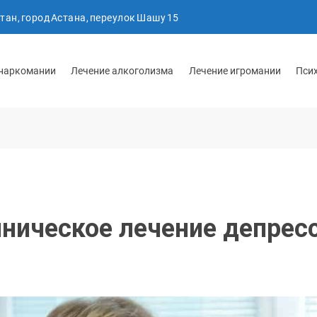
тан, город Астана, переулок Шашу 15
 наркомании
Лечение алкоголизма
Лечение игромании
Пси
ническое лечение депрес