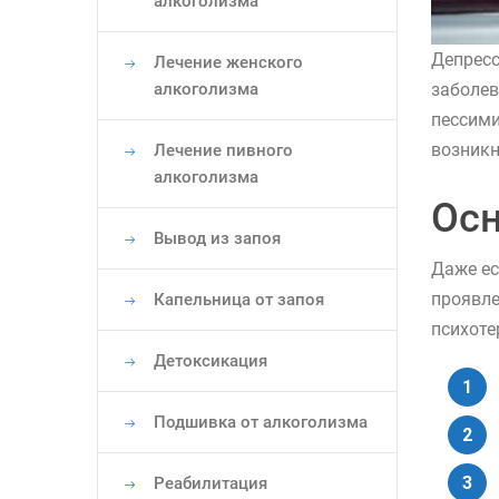
алкоголизма
Депресс
Лечение женского
алкоголизма
заболев
пессими
возникн
Лечение пивного
алкоголизма
Осн
Вывод из запоя
Даже ес
проявле
Капельница от запоя
психоте
Детоксикация
Подшивка от алкоголизма
Реабилитация