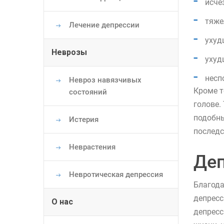
исче
тяже
Лечение депрессии
ухуд
Неврозы
ухуд
несп
Невроз навязчивых
Кроме т
состояний
голове.
подобны
Истерия
последс
Неврастения
Деп
Невротическая депрессия
Благода
депресс
О нас
депресс