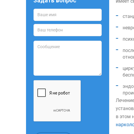
Задать вопрос
имеет с
стан
невр
псих
посл
отно
цирк
бесп
эндо
прои
Лечение
установ
в этом 
нарколо